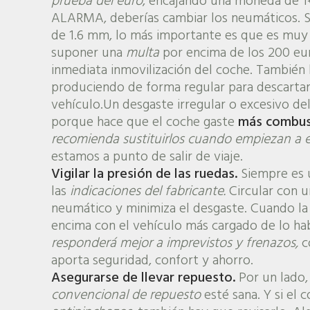
prueba del euro
, encajando una moneda de 1€
ALARMA, deberías cambiar los neumáticos. Si
de 1.6 mm, lo más importante es que es muy
suponer una
multa
por encima de los 200 eu
inmediata inmovilización del coche. También 
produciendo de forma regular para descarta
vehículo.Un desgaste irregular o excesivo del
porque hace que el coche gaste
más combus
recomienda sustituirlos cuando empiezan a e
estamos a punto de salir de viaje.
Vigilar la presión de las ruedas.
Siempre es 
las
indicaciones del fabricante.
Circular con 
neumático y minimiza el desgaste. Cuando la 
encima con el vehículo más cargado de lo hab
responderá mejor a imprevistos y frenazos,
c
aporta seguridad, confort y ahorro.
Asegurarse de llevar repuesto.
Por un lado,
convencional de repuesto
esté sana. Y si el 