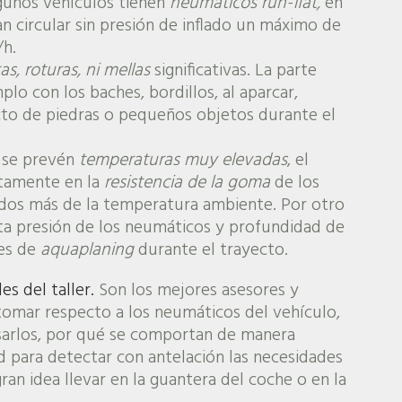
lgunos vehículos tienen
neumáticos run-flat,
en
 circular sin presión de inflado un máximo de
/h.
as, roturas, ni mellas
significativas. La parte
o con los baches, bordillos, al aparcar,
cto de piedras o pequeños objetos durante el
 se prevén
temperaturas muy elevadas
, el
ctamente en la
resistencia de la goma
de los
ados más de la temperatura ambiente. Por otro
ta presión de los neumáticos y profundidad de
des de
aquaplaning
durante el trayecto.
es del taller.
Son los mejores asesores y
omar respecto a los neumáticos del vehículo,
sarlos, por qué se comportan de manera
d para detectar con antelación las necesidades
an idea llevar en la guantera del coche o en la