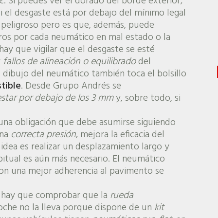
. Si puedes ver el dorado del borde exterior,
 el desgaste está por debajo del mínimo legal
 peligroso pero es que, además, puede
ros por cada neumático en mal estado o la
hay que vigilar que el desgaste se esté
r
fallos de alineación o equilibrado
del
 dibujo del neumático también toca el bolsillo
tible
. Desde Grupo Andrés se
star por debajo de los 3 mm
y, sobre todo, si
una obligación que debe asumirse siguiendo
una
correcta presión
, mejora la eficacia del
idea es realizar un desplazamiento largo y
itual es aún más necesario. El neumático
on una mejor adherencia al pavimento se
 hay que comprobar que la
rueda
coche no la lleva porque dispone de un
kit