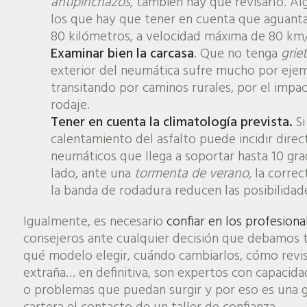
antipinchazos
, también hay que revisarlo. A
los que hay que tener en cuenta que aguantan
80 kilómetros, a velocidad máxima de 80 km
Examinar bien la carcasa
. Que no tenga
griet
exterior del neumática sufre mucho por ejempl
transitando por caminos rurales, por el impa
rodaje.
Tener en cuenta la climatología prevista.
Si
calentamiento del asfalto puede incidir dire
neumáticos que llega a soportar hasta 10 gr
lado, ante una
tormenta de verano,
la correc
la banda de rodadura reducen las posibilida
Igualmente, es necesario
confiar en los profesional
consejeros ante cualquier decisión que debamos t
qué modelo elegir, cuándo cambiarlos, cómo revi
extraña… en definitiva, son expertos con capacida
o problemas que puedan surgir y por eso es una gr