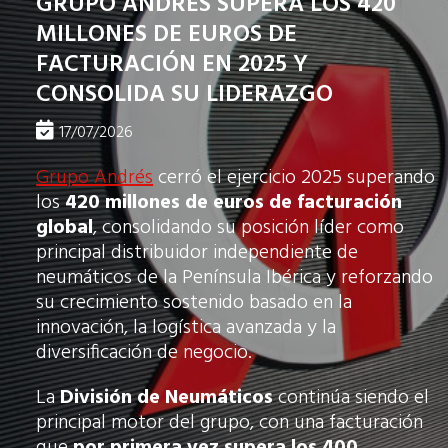
GRUPO ANDRÉS SUPERA LOS 420
MILLONES DE EUROS DE
FACTURACIÓN EN 2025 Y
CONSOLIDA SU LIDERAZGO
17/07/2026
Grupo Andrés
cerró el ejercicio 2025 superando
los
420 millones de euros de facturación
global
, consolidando su posición líder como
principal distribuidor independiente de
neumáticos de la Península Ibérica y reforzando
su crecimiento sostenido basado en la
innovación, la logística avanzada y la
diversificación de negocio.
La
División de Neumáticos
continúa siendo el
principal motor del grupo, con una facturación