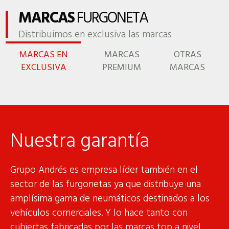
MARCAS
FURGONETA
Distribuimos en exclusiva las marcas
MARCAS EN
MARCAS
OTRAS
EXCLUSIVA
PREMIUM
MARCAS
Nuestra garantía
Grupo Andrés es empresa líder también en el
sector de las furgonetas ya que distribuye una
amplísima gama de neumáticos destinados a los
vehículos comerciales. Y lo hace tanto con
cubiertas fabricadas por las marcas top a nivel