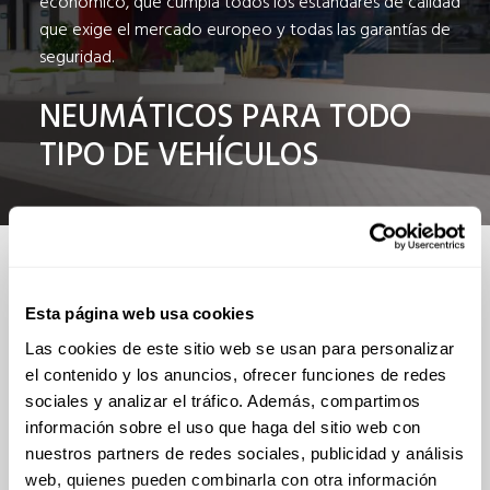
económico, que cumpla todos los estándares de calidad
que exige el mercado europeo y todas las garantías de
seguridad.
NEUMÁTICOS PARA TODO
TIPO DE VEHÍCULOS
DISTRIBUIDOR
OFICIAL
Esta página web usa cookies
Distribuimos en exclusiva las marcas
Las cookies de este sitio web se usan para personalizar
el contenido y los anuncios, ofrecer funciones de redes
sociales y analizar el tráfico. Además, compartimos
información sobre el uso que haga del sitio web con
TODAS
nuestros partners de redes sociales, publicidad y análisis
web, quienes pueden combinarla con otra información