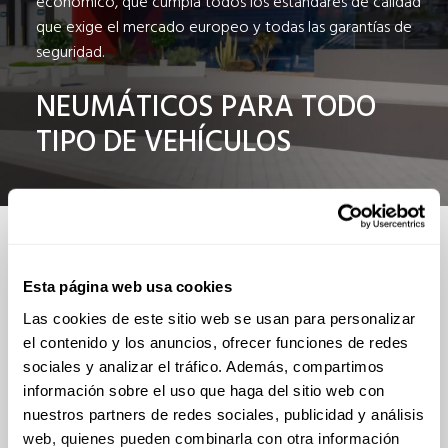
económico, que cumpla todos los estándares de calidad
que exige el mercado europeo y todas las garantías de
seguridad.
NEUMÁTICOS PARA TODO
TIPO DE VEHÍCULOS
DISTRIBUIDOR
OFICIAL
Esta página web usa cookies
Distribuimos en exclusiva las marcas
Las cookies de este sitio web se usan para personalizar
el contenido y los anuncios, ofrecer funciones de redes
sociales y analizar el tráfico. Además, compartimos
información sobre el uso que haga del sitio web con
TODAS
nuestros partners de redes sociales, publicidad y análisis
web, quienes pueden combinarla con otra información