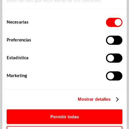
JARDINERÍA/GOLF
partir del uso que haya hecho de sus servicios.
Selección
KARTING
Necesarias
de
consentimiento
CÁMARAS
Preferencias
Estadística
Marketing
Mostrar detalles
Permitir todas