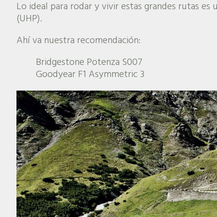
Lo ideal para rodar y vivir estas grandes rutas e
(UHP).
Ahí va nuestra recomendación:
Bridgestone Potenza S007
Goodyear F1 Asymmetric 3