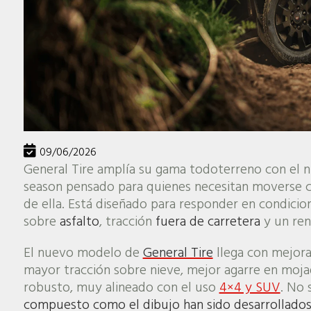
09/06/2026
General Tire amplía su gama todoterreno con el 
season pensado para quienes necesitan moverse c
de ella. Está diseñado para responder en condic
sobre
asfalto
, tracción
fuera de carretera
y un re
El nuevo modelo de
General Tire
llega con mejora
mayor tracción sobre nieve, mejor agarre en moj
robusto, muy alineado con el uso
4×4 y SUV
. No 
compuesto como el dibujo han sido desarrollados p