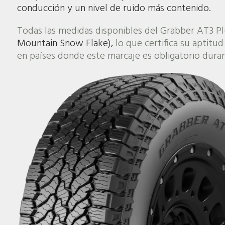
conducción y un nivel de ruido más contenido.
Todas las medidas disponibles del Grabber AT3 Pl
Mountain Snow Flake),
lo que certifica su aptitu
en países donde este marcaje es obligatorio duran