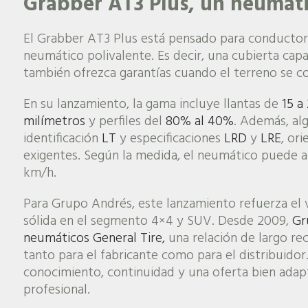
Grabber AT3 Plus, un neumáti
El Grabber AT3 Plus está pensado para conducto
neumático polivalente. Es decir, una cubierta cap
también ofrezca garantías cuando el terreno se c
En su lanzamiento, la gama incluye llantas de
15 a
milímetros
y perfiles del
80% al 40%
. Además, al
identificación
LT
y especificaciones
LRD
y
LRE
, or
exigentes. Según la medida, el neumático puede a
km/h.
Para Grupo Andrés, este lanzamiento refuerza el
sólida en el segmento 4×4 y SUV. Desde 2009,
Gr
neumáticos General Tire,
una relación de largo re
tanto para el fabricante como para el distribuidor
conocimiento, continuidad y una oferta bien adap
profesional.