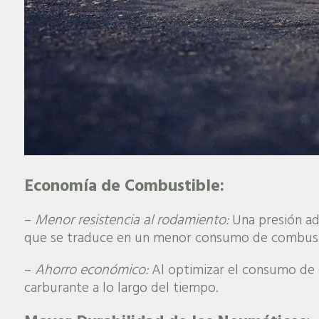
Economía de Combustible:
–
Menor resistencia al rodamiento:
Una presión ade
que se traduce en un menor consumo de combust
–
Ahorro económico:
Al optimizar el consumo de 
carburante a lo largo del tiempo.