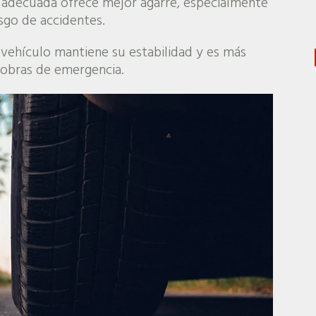
 adecuada ofrece mejor agarre, especialmente
esgo de accidentes.
 vehículo mantiene su estabilidad y es más
iobras de emergencia.