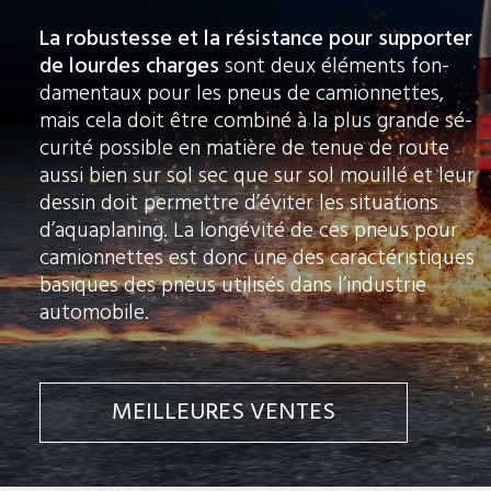
La robustesse et la résistance pour supporter
de lourdes charges
sont deux éléments fon-
damentaux pour les pneus de camionnettes,
mais cela doit être combiné à la plus grande sé-
curité possible en matière de tenue de route
aussi bien sur sol sec que sur sol mouillé et leur
dessin doit permettre d’éviter les situations
d’aquaplaning. La longévité de ces pneus pour
camionnettes est donc une des caractéristiques
basiques des pneus utilisés dans l’industrie
automobile.
MEILLEURES VENTES