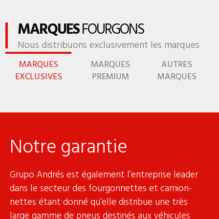
MARQUES
FOURGONS
Nous distribuons exclusivement les marques
MARQUES
MARQUES
AUTRES
EXCLUSIVES
PREMIUM
MARQUES
Notre garantie
Grupo Andrés est également l’entreprise leader
dans le secteur des fourgonnettes et camion-
nettes étant donné qu’elle distribue une très
large gamme de pneus destinés aux véhicules